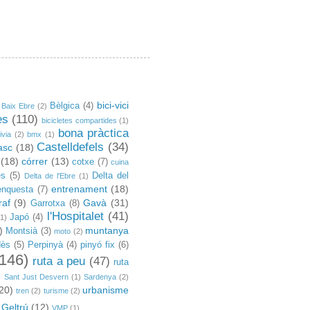
bici-vici
Bèlgica
(4)
Baix Ebre
(2)
es
(110)
bicicletes compartides
(1)
bona pràctica
ivia
(2)
bmx
(1)
Castelldefels
(34)
asc
(18)
(18)
córrer
(13)
cotxe
(7)
cuina
es
(5)
Delta del
Delta de l'Ebre
(1)
entrenament
(18)
enquesta
(7)
raf
(9)
Gavà
(31)
Garrotxa
(8)
l'Hospitalet
(41)
Japó
(4)
(1)
)
muntanya
Montsià
(3)
moto
(2)
dès
(5)
Perpinyà
(4)
pinyó fix
(6)
(146)
ruta a peu
(47)
ruta
)
Sant Just Desvern
(1)
Sardenya
(2)
20)
urbanisme
tren
(2)
turisme
(2)
 Geltrú
(12)
VMP
(1)