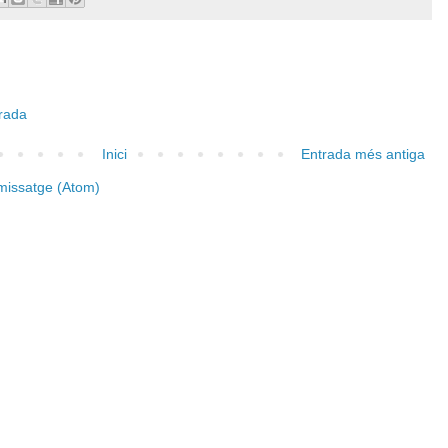
trada
Inici
Entrada més antiga
missatge (Atom)