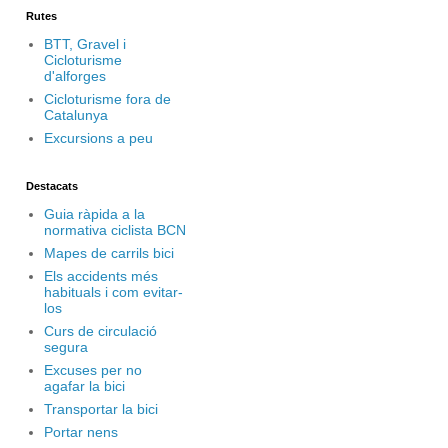
Rutes
BTT, Gravel i
Cicloturisme
d'alforges
Cicloturisme fora de
Catalunya
Excursions a peu
Destacats
Guia ràpida a la
normativa ciclista BCN
Mapes de carrils bici
Els accidents més
habituals i com evitar-
los
Curs de circulació
segura
Excuses per no
agafar la bici
Transportar la bici
Portar nens