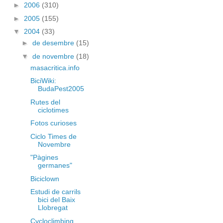
►
2006
(310)
►
2005
(155)
▼
2004
(33)
►
de desembre
(15)
▼
de novembre
(18)
masacritica.info
BiciWiki:
BudaPest2005
Rutes del
ciclotimes
Fotos curioses
Ciclo Times de
Novembre
"Pàgines
germanes"
Biciclown
Estudi de carrils
bici del Baix
Llobregat
Cycloclimbing