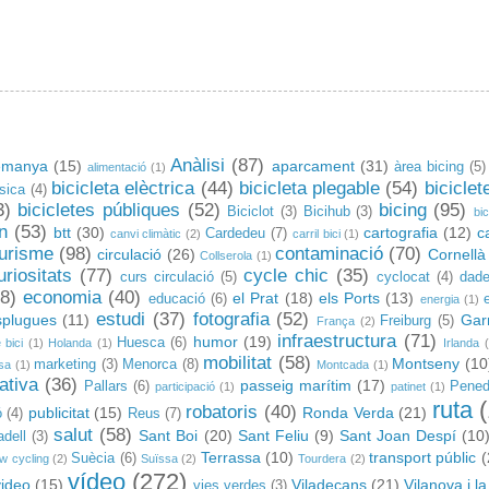
Anàlisi
(87)
emanya
(15)
aparcament
(31)
àrea bicing
(5)
alimentació
(1)
bicicleta elèctrica
(44)
bicicleta plegable
(54)
biciclet
ssica
(4)
3)
bicicletes públiques
(52)
bicing
(95)
Biciclot
(3)
Bicihub
(3)
bic
n
(53)
btt
(30)
cartografia
(12)
c
Cardedeu
(7)
canvi climàtic
(2)
carril bici
(1)
turisme
(98)
contaminació
(70)
circulació
(26)
Cornellà
Collserola
(1)
uriositats
(77)
cycle chic
(35)
curs circulació
(5)
cyclocat
(4)
dad
8)
economia
(40)
el Prat
(18)
els Ports
(13)
educació
(6)
energia
(1)
estudi
(37)
fotografia
(52)
splugues
(11)
Gar
Freiburg
(5)
França
(2)
infraestructura
(71)
humor
(19)
Huesca
(6)
 bici
(1)
Holanda
(1)
Irlanda
mobilitat
(58)
Montseny
(10
marketing
(3)
Menorca
(8)
sa
(1)
Montcada
(1)
ativa
(36)
passeig marítim
(17)
Pallars
(6)
Pene
participació
(1)
patinet
(1)
ruta
robatoris
(40)
publicitat
(15)
Ronda Verda
(21)
ó
(4)
Reus
(7)
salut
(58)
Sant Boi
(20)
Sant Feliu
(9)
Sant Joan Despí
(10
dell
(3)
Terrassa
(10)
transport públic
(
Suècia
(6)
ow cycling
(2)
Suïssa
(2)
Tourdera
(2)
vídeo
(272)
video
(15)
Viladecans
(21)
Vilanova i la
vies verdes
(3)