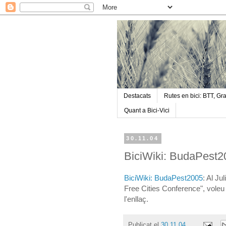
Destacats
Rutes en bici: BTT, Gra
Quant a Bici-Vici
30.11.04
BiciWiki: BudaPest2
BiciWiki: BudaPest2005
: Al Ju
Free Cities Conference", voleu p
l'enllaç.
Publicat el
30.11.04