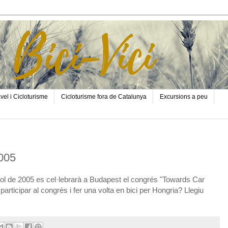
vel i Cicloturisme
Cicloturisme fora de Catalunya
Excursions a peu
005
liol de 2005 es cel·lebrarà a Budapest el congrés "Towards Car
articipar al congrés i fer una volta en bici per Hongria? Llegiu