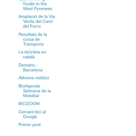
Guide to the
West Pyrenees
Ampliació de la Via
Verda del Camí
del Ferro
Resultats de la
cursa de
Transports
La bicicleta en
català
Demano -
Barcelona
Alihome.net/bici
BiciAgenda
Setmana de la
Mobilitat
BICIZOOM
Cercant bici al
Google
Primer post