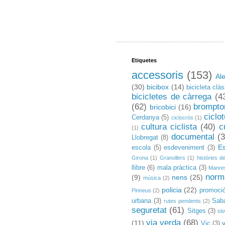
Etiquetes
accessoris
(153)
Al
(30)
bicibox
(14)
bicicleta clà
bicicletes de càrrega
(4
(62)
brompto
bricobici
(16)
ciclo
Cerdanya
(5)
ciclocròs
(1)
cultura ciclista
(40)
c
(1)
documental
(3
Llobregat
(8)
E
escola
(5)
esdeveniment
(3)
Girona
(1)
Granollers
(1)
històries de
llibre
(6)
mala pràctica
(3)
Manre
norm
(9)
nens
(25)
música
(2)
policia
(22)
promoci
Pirineus
(2)
urbana
(3)
Saba
rutes pendents
(2)
seguretat
(61)
Sitges
(3)
sl
via verda
(68)
(11)
Vic
(3)