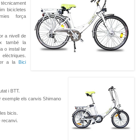
tècnicament
im bicicletes
mies força
r a nivell de
ix també la
a o instal·lar
 elèctriques.
xer a la
Bici
tat i BTT.
r exemple els canvis Shimano
es bicis.
 recanvi.