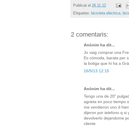
Publicat el
26.11.12
Etiquetes:
bicicleta elèctrica
,
bic
2 comentaris:
Anònim ha dit...
Jo vaig comprar una Free
Es cómoda, barata per se
la botiga que hi ha a Gr
16/5/13 12:15
Anònim ha dit...
Tengo una de 20" pulgada
agrieta en poco tiempo.s
me vendieron uno d hierr
dijeron por telefono q s
devolverlo dejandome po
cliente