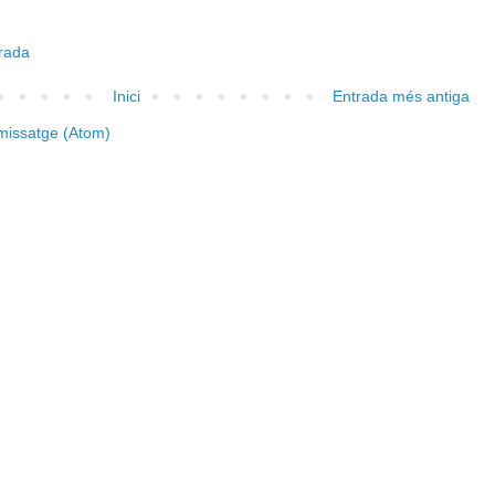
trada
Inici
Entrada més antiga
missatge (Atom)