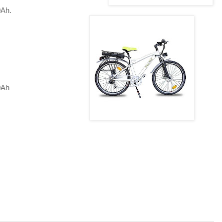
0Ah.
0Ah