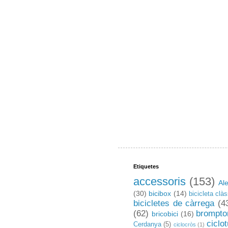
Etiquetes
accessoris
(153)
Al
(30)
bicibox
(14)
bicicleta clà
bicicletes de càrrega
(4
(62)
brompto
bricobici
(16)
ciclo
Cerdanya
(5)
ciclocròs
(1)