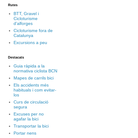
Rutes
BTT, Gravel i
Cicloturisme
d'alforges
Cicloturisme fora de
Catalunya
Excursions a peu
Destacats
Guia ràpida a la
normativa ciclista BCN
Mapes de carrils bici
Els accidents més
habituals i com evitar-
los
Curs de circulació
segura
Excuses per no
agafar la bici
Transportar la bici
Portar nens