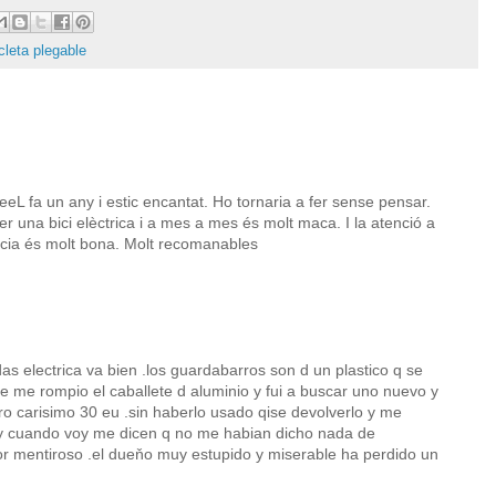
icleta plegable
eL fa un any i estic encantat. Ho tornaria a fer sense pensar.
r una bici elèctrica i a mes a mes és molt maca. I la atenció a
àcia és molt bona. Molt recomanables
s electrica va bien .los guardabarros son d un plastico q se
e me rompio el caballete d aluminio y fui a buscar uno nuevo y
o carisimo 30 eu .sin haberlo usado qise devolverlo y me
i y cuando voy me dicen q no me habian dicho nada de
r mentiroso .el dueňo muy estupido y miserable ha perdido un