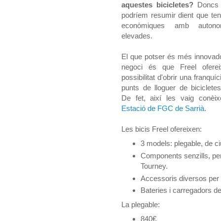
aquestes bicicletes?
Doncs 
podríem resumir dient que ten
econòmiques amb autono
elevades.
El que potser és més innovado
negoci és que Freel ofere
possibilitat d'obrir una franquíci
punts de lloguer de bicicletes
De fet, així les vaig conèi
Estació de FGC de Sarrià
.
Les bicis Freel ofereixen:
3 models: plegable, de ciu
Components senzills, pe
Tourney.
Accessoris diversos per l
Bateries i carregadors de
La plegable:
840€