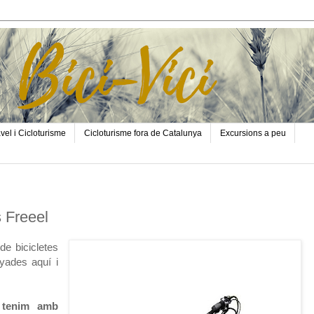
vel i Cicloturisme
Cicloturisme fora de Catalunya
Excursions a peu
s Freeel
de bicicletes
nyades aquí i
s tenim amb