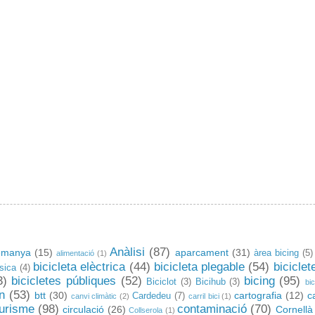
Anàlisi
(87)
emanya
(15)
aparcament
(31)
àrea bicing
(5)
alimentació
(1)
bicicleta elèctrica
(44)
bicicleta plegable
(54)
biciclet
ssica
(4)
3)
bicicletes públiques
(52)
bicing
(95)
Biciclot
(3)
Bicihub
(3)
bic
n
(53)
btt
(30)
cartografia
(12)
c
Cardedeu
(7)
canvi climàtic
(2)
carril bici
(1)
turisme
(98)
contaminació
(70)
circulació
(26)
Cornellà
Collserola
(1)