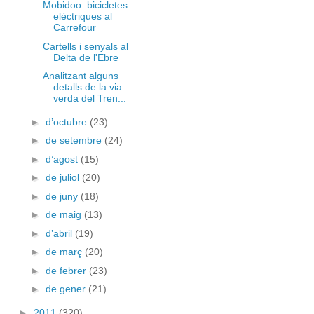
Mobidoo: bicicletes
elèctriques al
Carrefour
Cartells i senyals al
Delta de l'Ebre
Analitzant alguns
detalls de la via
verda del Tren...
►
d’octubre
(23)
►
de setembre
(24)
►
d’agost
(15)
►
de juliol
(20)
►
de juny
(18)
►
de maig
(13)
►
d’abril
(19)
►
de març
(20)
►
de febrer
(23)
►
de gener
(21)
►
2011
(320)