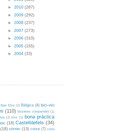
►
2010
(287)
►
2009
(292)
►
2008
(237)
►
2007
(273)
►
2006
(310)
►
2005
(155)
►
2004
(33)
bici-vici
Bèlgica
(4)
Baix Ebre
(2)
es
(110)
bicicletes compartides
(1)
bona pràctica
ivia
(2)
bmx
(1)
Castelldefels
(34)
asc
(18)
(18)
córrer
(13)
cotxe
(7)
cuina