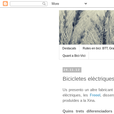
Destacats
Rutes en bici: BTT, Gra
Quant a Bici-Vici
26.11.12
Bicicletes elèctrique
Us presento un altre fabricant 
elèctriques, les
Freeel
, disse
produïdes a la Xina.
Quins trets diferenciador