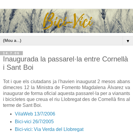
▼
14.7.06
Inaugurada la passarel·la entre Cornellà
i Sant Boi
Tot i que els ciutadans ja l'havien inaugurat 2 mesos abans
dimecres 12 la Ministra de Fomento Magdalena Àlvarez va
inaugurar de forma oficial aquesta passarel·la per a vianants
i bicicletes que creua el riu Llobregat des de Cornellà fins al
terme de Sant Boi.
VilaWeb 13/7/2006
Bici-vici 26/7/2005
Bici-vici: Via Verda del Llobregat